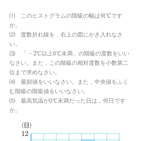
⑴ このヒストグラムの階級の幅は何℃です
か。
⑵ 度数折れ線を，右上の図にかき入れなさ
い。
−
2
⑶ 「
℃以上0℃未満」の階級の度数をいい
なさい。また，この階級の相対度数を小数第二
位まで求めなさい。
⑷ 最頻値をいいなさい。また，中央値をふく
む階級の階級値をいいなさい。
⑸ 最高気温が0℃未満だった日は，何日です
か。