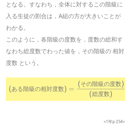
となる。すなわち，全体に対するこの階級に
入る生徒の割合は，A組の方が大きいことが
わかる。
このように，各階級の度数を，度数の総和す
なわち総度数でわった値を，その階級の 相対
度数 という。
(ある階級の相対度数)
(その階級の度数)
(総度数)
=
そ
の
階
級
の
度
数
あ
る
階
級
の
相
対
度
数
総
度
数
<1年p.254>