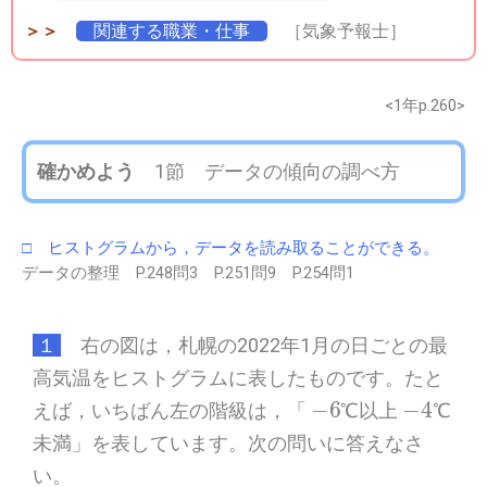
＞＞
関連する職業・仕事
［気象予報士］
<1年p.260>
確かめよう
1節 データの傾向の調べ方
□ ヒストグラムから，データを読み取ることができる。
データの整理 P.248問3 P.251問9 P.254問1
１
右の図は，札幌の2022年1月の日ごとの最
高気温をヒストグラムに表したものです。たと
−
6
−
4
えば，いちばん左の階級は，「
℃以上
℃
未満」を表しています。次の問いに答えなさ
い。