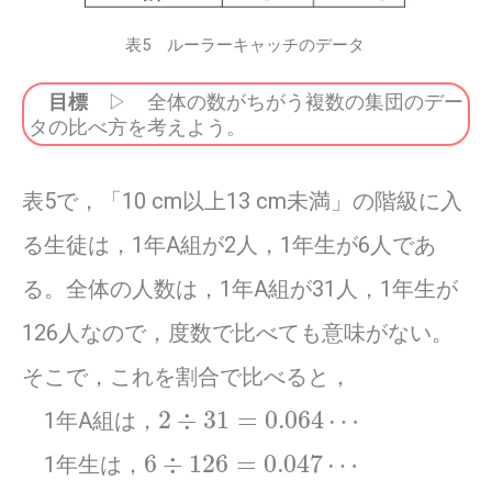
表5 ルーラーキャッチのデータ
目標
▷ 全体の数がちがう複数の集団のデー
タの比べ方を考えよう。
表5で，「10 cm以上13 cm未満」の階級に入
る生徒は，1年A組が2人，1年生が6人であ
る。全体の人数は，1年A組が31人，1年生が
126人なので，度数で比べても意味がない。
そこで，これを割合で比べると，
2
÷
31
=
0.064
⋯
1年A組は，
6
÷
126
=
0.047
⋯
1年生は，